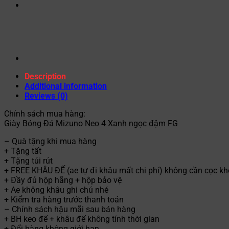
Description
Additional information
Reviews (0)
Chính sách mua hàng:
Giày Bóng Đá Mizuno Neo 4 Xanh ngọc đậm FG
– Quà tặng khi mua hàng
+ Tặng tất
+ Tặng túi rút
+ FREE KHÂU ĐẾ (ae tự đi khâu mất chi phí) không cần cọc kh
+ Đầy đủ hộp hãng + hộp bảo vệ
+ Ae không khâu ghi chú nhé
+ Kiểm tra hàng trước thanh toán
– Chính sách hậu mãi sau bán hàng
+ BH keo đế + khâu đế không tính thời gian
+ Đổi hàng không giới hạn