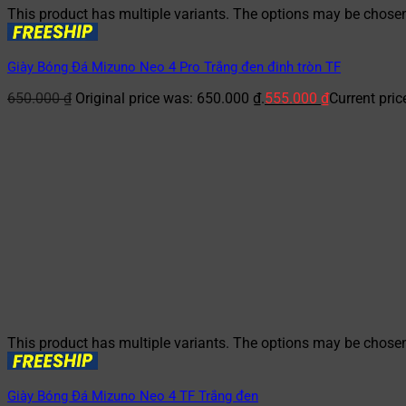
This product has multiple variants. The options may be chose
Giày Bóng Đá Mizuno Neo 4 Pro Trắng đen đinh tròn TF
650.000
₫
Original price was: 650.000 ₫.
555.000
₫
Current pric
This product has multiple variants. The options may be chose
Giày Bóng Đá Mizuno Neo 4 TF Trắng đen