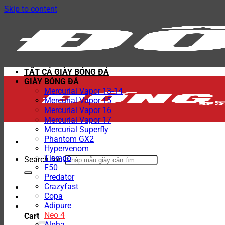
Skip to content
TẤT CẢ GIÀY BÓNG ĐÁ
GIÀY BÓNG ĐÁ
Mercurial Vapor 13-14
Mercurial Vapor 15
Mercurial Vapor 16
Mercurial Vapor 17
Mercurial Superfly
Phantom GX2
Hypervenom
Tiempo
Search for:
F50
Predator
Crazyfast
Copa
Adipure
Neo 4
Cart
Alpha