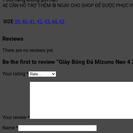
AE CẦN HỖ TRỢ THÊM IB NGAY CHO SHOP ĐỂ ĐƯỢC PHỤC 
SIZE
39
,
40
,
41
,
42
,
43
,
44
,
45
Reviews
There are no reviews yet.
Be the first to review “Giày Bóng Đá Mizuno Neo 
Your rating
*
Your review
*
Name
*