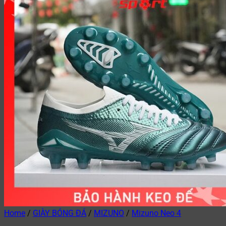
Home
/
GIÀY BÓNG ĐÁ
/
MIZUNO
/
Mizuno Neo 4