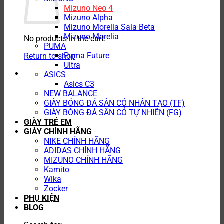
Mizuno Neo 4
Mizuno Alpha
Mizuno Morelia Sala Beta
Mizuno Morelia
No products in the cart.
PUMA
Puma Future
Return to shop
Ultra
ASICS
Asics C3
NEW BALANCE
GIÀY BÓNG ĐÁ SÂN CỎ NHÂN TẠO (TF)
GIÀY BÓNG ĐÁ SÂN CỎ TỰ NHIÊN (FG)
GIÀY TRẺ EM
GIÀY CHÍNH HÃNG
NIKE CHÍNH HÃNG
ADIDAS CHÍNH HÃNG
MIZUNO CHÍNH HÃNG
Kamito
Wika
Zocker
PHỤ KIỆN
BLOG