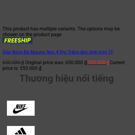
This product has multiple variants. The options may be
chosen on the product page
Giày Bóng Đá Mizuno Neo 4 Pro Trắng đen đinh tròn TF
650.000
₫
Original price was: 650.000 ₫.
555.000
₫
Current
price is: 555.000 ₫.
Thương hiệu nổi tiếng