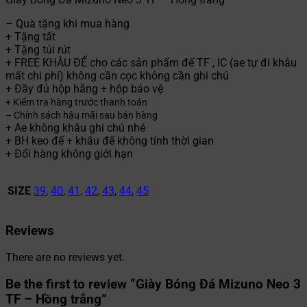
– Quà tặng khi mua hàng
+ Tặng tất
+ Tặng túi rút
+ FREE KHÂU ĐẾ cho các sản phẩm đế TF , IC (ae tự đi khâu
mất chi phí) không cần cọc không cần ghi chú
+ Đầy đủ hộp hãng + hộp bảo vệ
+ Kiểm tra hàng trước thanh toán
– Chính sách hậu mãi sau bán hàng
+ Ae không khâu ghi chú nhé
+ BH keo đế + khâu đế không tính thời gian
+ Đổi hàng không giới hạn
SIZE
39
,
40
,
41
,
42
,
43
,
44
,
45
Reviews
There are no reviews yet.
Be the first to review “Giày Bóng Đá Mizuno Neo 3
TF – Hồng trắng”