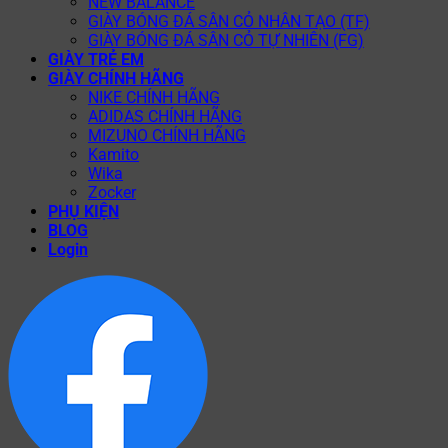
NEW BALANCE
GIÀY BÓNG ĐÁ SÂN CỎ NHÂN TẠO (TF)
GIÀY BÓNG ĐÁ SÂN CỎ TỰ NHIÊN (FG)
GIÀY TRẺ EM
GIÀY CHÍNH HÃNG
NIKE CHÍNH HÃNG
ADIDAS CHÍNH HÃNG
MIZUNO CHÍNH HÃNG
Kamito
Wika
Zocker
PHỤ KIỆN
BLOG
Login