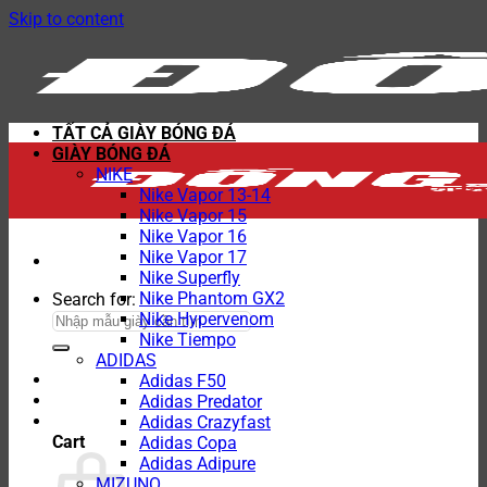
Skip to content
TẤT CẢ GIÀY BÓNG ĐÁ
GIÀY BÓNG ĐÁ
NIKE
Nike Vapor 13-14
Nike Vapor 15
Nike Vapor 16
Nike Vapor 17
Nike Superfly
Nike Phantom GX2
Search for:
Nike Hypervenom
Nike Tiempo
ADIDAS
Adidas F50
Adidas Predator
Adidas Crazyfast
Cart
Adidas Copa
Adidas Adipure
MIZUNO