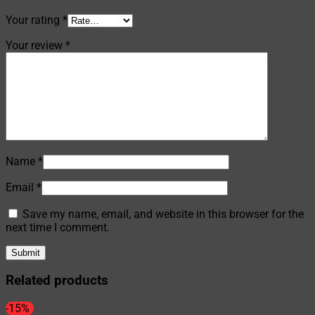
Your rating
*
Your review
*
Name
*
Email
*
Save my name, email, and website in this browser for the
next time I comment.
Related products
-15%