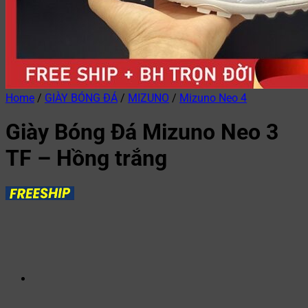
Home
/
GIÀY BÓNG ĐÁ
/
MIZUNO
/
Mizuno Neo 4
Giày Bóng Đá Mizuno Neo 3
TF – Hồng trắng