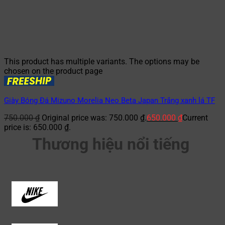
This product has multiple variants. The options may be
chosen on the product page
Giày Bóng Đá Mizuno Morelia Neo Beta Japan Trắng xanh lá TF
750.000
₫
Original price was: 750.000 ₫.
650.000
₫
Current
price is: 650.000 ₫.
Thương hiệu nổi tiếng