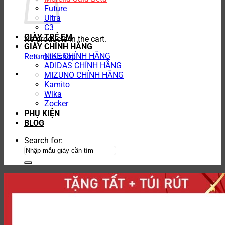
Future
Ultra
C3
GIÀY TRẺ EM
No products in the cart.
GIÀY CHÍNH HÃNG
NIKE CHÍNH HÃNG
Return to shop
ADIDAS CHÍNH HÃNG
MIZUNO CHÍNH HÃNG
Kamito
Wika
Zocker
PHỤ KIỆN
BLOG
Search for: