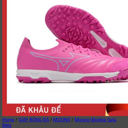
Home
/
GIÀY BÓNG ĐÁ
/
MIZUNO
/
Mizuno Morelia Sala
Beta