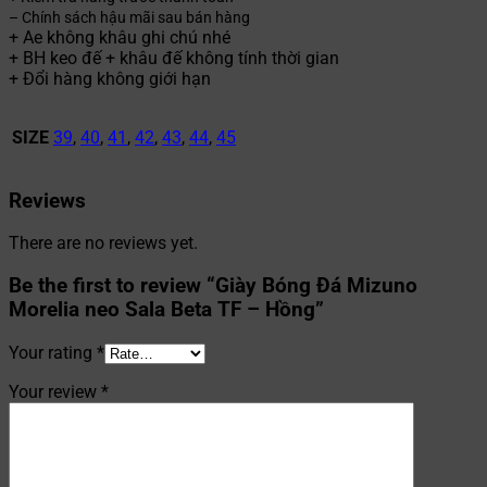
– Chính sách hậu mãi sau bán hàng
+ Ae không khâu ghi chú nhé
+ BH keo đế + khâu đế không tính thời gian
+ Đổi hàng không giới hạn
SIZE
39
,
40
,
41
,
42
,
43
,
44
,
45
Reviews
There are no reviews yet.
Be the first to review “Giày Bóng Đá Mizuno
Morelia neo Sala Beta TF – Hồng”
Your rating
*
Your review
*