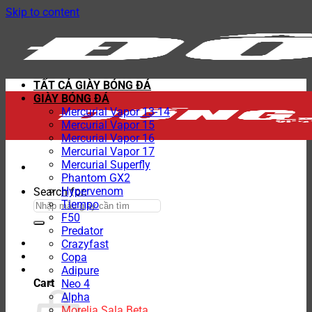
Skip to content
TẤT CẢ GIÀY BÓNG ĐÁ
GIÀY BÓNG ĐÁ
Mercurial Vapor 13-14
Mercurial Vapor 15
Mercurial Vapor 16
Mercurial Vapor 17
Mercurial Superfly
Phantom GX2
Hypervenom
Search for:
Tiempo
F50
Predator
Crazyfast
Copa
Adipure
Cart
Neo 4
Alpha
Morelia Sala Beta