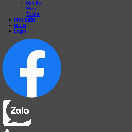
Kamito
Wika
Zocker
PHỤ KIỆN
BLOG
Login