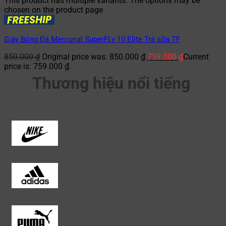
This product has multiple variants. The options may be
chosen on the product page
Giày Bóng Đá Mercurial SuperFLy 10 Elite Trà sữa TF
850.000
₫
Original price was: 850.000 ₫.
759.000
₫
Current
price is: 759.000 ₫.
Thương hiệu nổi tiếng