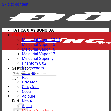
Skip to content
TẤT CẢ GIÀY BÓNG ĐÁ
GIÀY BÓNG ĐÁ
Mercurial Vapor 13-14
Mercurial Vapor 15
Mercurial Vapor 16
Mercurial Vapor 17
Mercurial Superfly
Phantom GX2
Hypervenom
Search for:
Tiempo
F50
Predator
Crazyfast
Copa
Adipure
Cart
Neo 4
Alpha
Morelia Sala Beta