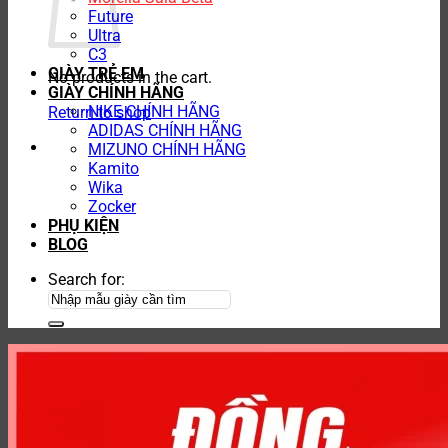
Future
Ultra
C3
GIÀY TRẺ EM
No products in the cart.
GIÀY CHÍNH HÃNG
NIKE CHÍNH HÃNG
Return to shop
ADIDAS CHÍNH HÃNG
MIZUNO CHÍNH HÃNG
Kamito
Wika
Zocker
PHỤ KIỆN
BLOG
Search for: