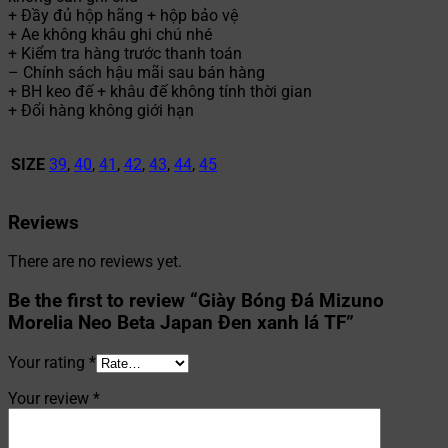
+ Đầy đủ hộp hãng + hộp bảo vệ
+ Ae không khâu ghi chú nhé
+ Kiểm tra hàng trước thanh toán
– Chính sách hậu mãi sau bán hàng
+ BH keo đế + khâu đế không tính thời gian
+ Đổi hàng không giới hạn
SIZE
39
,
40
,
41
,
42
,
43
,
44
,
45
Reviews
There are no reviews yet.
Be the first to review “Giày Bóng Đá Mizuno
Morelia Neo Beta Japan Đen xanh lá TF”
Your rating
*
Your review
*