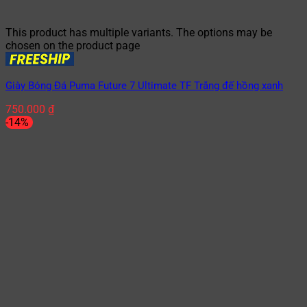
This product has multiple variants. The options may be
chosen on the product page
Giày Bóng Đá Puma Future 7 Ultimate TF Trắng đế hồng xanh
750.000
₫
-14%