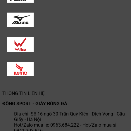
THÔNG TIN LIÊN HỆ
ĐỒNG SPORT - GIÀY BÓNG ĐÁ
Địa chỉ: Số 16 ngõ 30 Trần Quý Kiên - Dịch Vọng - Cầu
Giấy - Hà Nội
Hot/Zalo mua lẻ: 0963.684.222 - Hot/Zalo mua sỉ:
0941.202.816