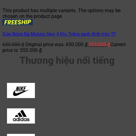
This product has multiple variants. The options may be
chosen on the product page
Giày Bóng Đá Mizuno Neo 4 Pro Trắng xanh đinh tròn TF
650.000
₫
Original price was: 650.000 ₫.
555.000
₫
Current
price is: 555.000 ₫.
Thương hiệu nổi tiếng