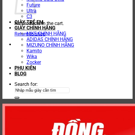
Future
Ultra
C3
GIÀY TRẺ EM
No products in the cart.
GIÀY CHÍNH HÃNG
NIKE CHÍNH HÃNG
Return to shop
ADIDAS CHÍNH HÃNG
MIZUNO CHÍNH HÃNG
Kamito
Wika
Zocker
PHỤ KIỆN
BLOG
Search for: