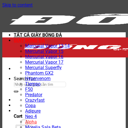
Skip to content
TẤT CẢ GIÀY BÓNG ĐÁ
GIÀY BÓNG ĐÁ
Mercurial Vapor 13-14
Mercurial Vapor 15
Mercurial Vapor 16
Mercurial Vapor 17
Mercurial Superfly
Phantom GX2
Hypervenom
Search for:
Tiempo
F50
Predator
Crazyfast
Copa
Adipure
Cart
Neo 4
Alpha
Morelia Sala Beta