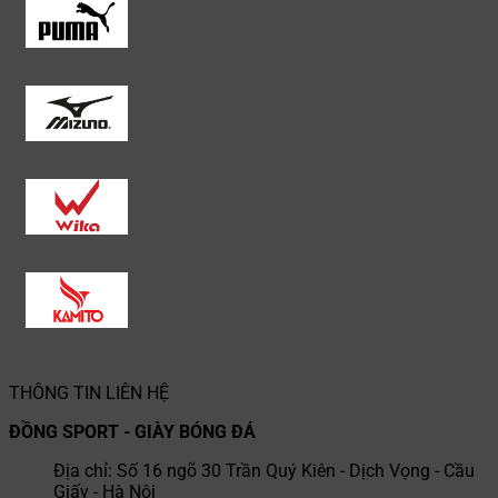
THÔNG TIN LIÊN HỆ
ĐỒNG SPORT - GIÀY BÓNG ĐÁ
Địa chỉ: Số 16 ngõ 30 Trần Quý Kiên - Dịch Vọng - Cầu
Giấy - Hà Nội