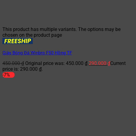
This product has multiple variants. The options may be
chosen on the product page
Giày Bóng Đá Winbro F50 Hồng TF
450.000
₫
Original price was: 450.000 ₫.
290.000
₫
Current
price is: 290.000 ₫.
-7%