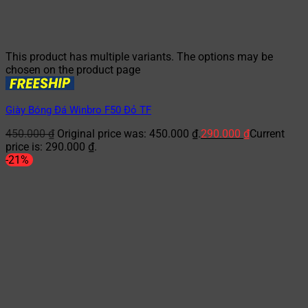
This product has multiple variants. The options may be
chosen on the product page
Giày Bóng Đá Winbro F50 Đỏ TF
450.000
₫
Original price was: 450.000 ₫.
290.000
₫
Current
price is: 290.000 ₫.
-21%