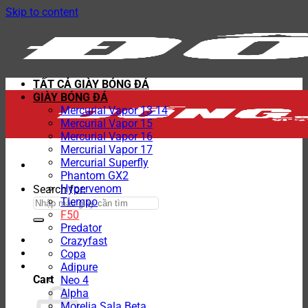
Skip to content
TẤT CẢ GIÀY BÓNG ĐÁ
GIÀY BÓNG ĐÁ
Mercurial Vapor 13-14
Mercurial Vapor 15
Mercurial Vapor 16
Mercurial Vapor 17
Mercurial Superfly
Phantom GX2
Hypervenom
Search for:
Tiempo
F50
Predator
Crazyfast
Copa
Adipure
Cart
Neo 4
Alpha
Morelia Sala Beta