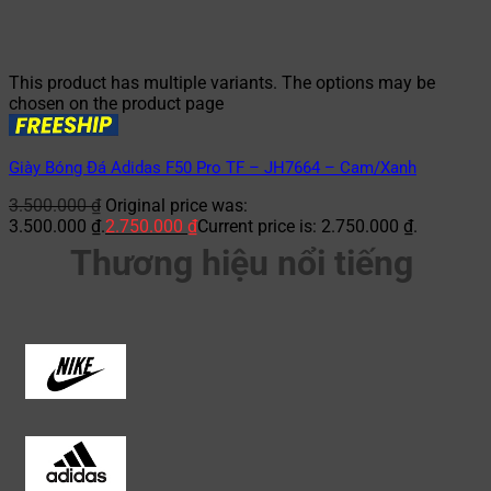
This product has multiple variants. The options may be
chosen on the product page
Giày Bóng Đá Adidas F50 Pro TF – JH7664 – Cam/Xanh
3.500.000
₫
Original price was:
3.500.000 ₫.
2.750.000
₫
Current price is: 2.750.000 ₫.
Thương hiệu nổi tiếng