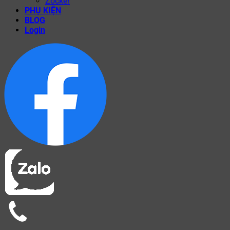
Zocker
PHỤ KIỆN
BLOG
Login