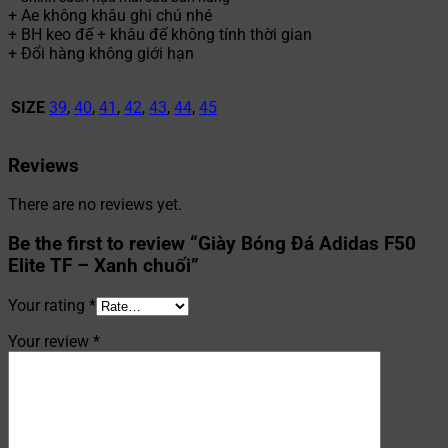
+ Ae không khâu ghi chú nhé
+ BH keo đế + khâu đế không tính thời gian
+ Đổi hàng không giới hạn
SIZE
39
,
40
,
41
,
42
,
43
,
44
,
45
Reviews
There are no reviews yet.
Be the first to review “Giày Bóng Đá Adidas F50
Elite TF – Xanh chuối”
Your rating
*
Your review
*