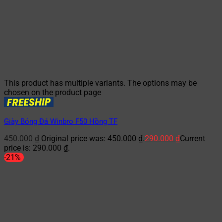
This product has multiple variants. The options may be
chosen on the product page
Giày Bóng Đá Winbro F50 Hồng TF
450.000
₫
Original price was: 450.000 ₫.
290.000
₫
Current
price is: 290.000 ₫.
-21%