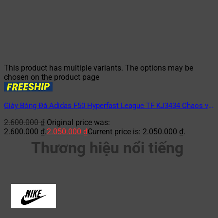
This product has multiple variants. The options may be
chosen on the product page
Giày Bóng Đá Adidas F50 Hyperfast League TF KJ3434 Chaos vs
Control Pack Trắng/Tím
2.600.000
₫
Original price was:
2.600.000 ₫.
2.050.000
₫
Current price is: 2.050.000 ₫.
Thương hiệu nổi tiếng