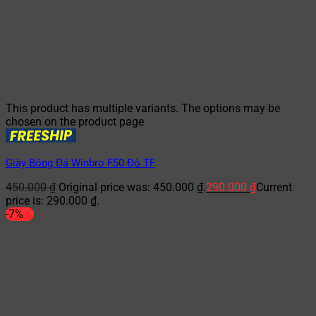
This product has multiple variants. The options may be
chosen on the product page
Giày Bóng Đá Winbro F50 Đỏ TF
450.000
₫
Original price was: 450.000 ₫.
290.000
₫
Current
price is: 290.000 ₫.
-7%