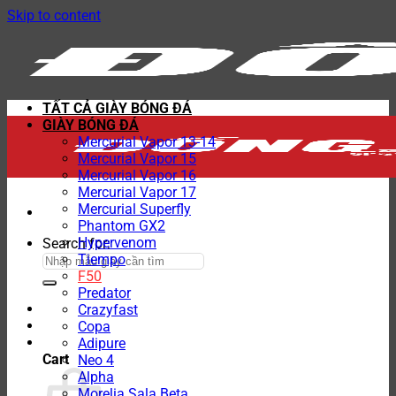
Skip to content
TẤT CẢ GIÀY BÓNG ĐÁ
GIÀY BÓNG ĐÁ
Mercurial Vapor 13-14
Mercurial Vapor 15
Mercurial Vapor 16
Mercurial Vapor 17
Mercurial Superfly
Phantom GX2
Hypervenom
Search for:
Tiempo
F50
Predator
Crazyfast
Copa
Adipure
Cart
Neo 4
Alpha
Morelia Sala Beta