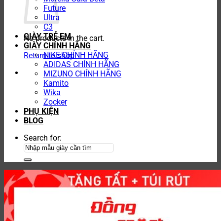
Future
Ultra
C3
GIÀY TRẺ EM
No products in the cart.
GIÀY CHÍNH HÃNG
NIKE CHÍNH HÃNG
Return to shop
ADIDAS CHÍNH HÃNG
MIZUNO CHÍNH HÃNG
Kamito
Wika
Zocker
PHỤ KIỆN
BLOG
Search for: