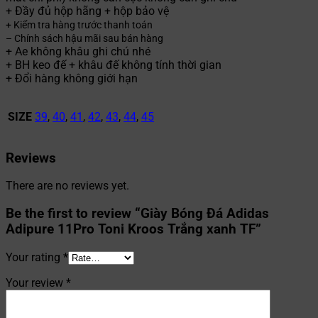
+ Đầy đủ hộp hãng + hộp bảo vệ
+ Kiểm tra hàng trước thanh toán
– Chính sách hậu mãi sau bán hàng
+ Ae không khâu ghi chú nhé
+ BH keo đế + khâu đế không tính thời gian
+ Đổi hàng không giới hạn
SIZE
39
,
40
,
41
,
42
,
43
,
44
,
45
Reviews
There are no reviews yet.
Be the first to review “Giày Bóng Đá Adidas
Adipure 11Pro Toni Kroos Trắng xanh TF”
Your rating
*
Your review
*