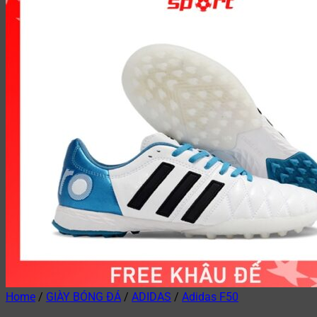
Home
/
GIÀY BÓNG ĐÁ
/
ADIDAS
/
Adidas F50