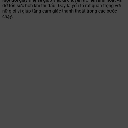
Một đôi giày nhẹ sẽ giúp việc di chuyển trở nên linh hoạt và
đỡ tốn sức hơn khi thi đấu. Đây là yếu tố rất quan trọng với
nữ giới vì giúp tăng cảm giác thanh thoát trong các bước
chạy.