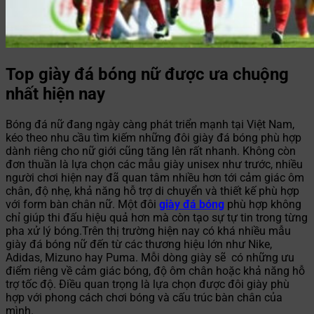
Top giày đá bóng nữ được ưa chuộng
nhất hiện nay
Bóng đá nữ đang ngày càng phát triển mạnh tại Việt Nam,
kéo theo nhu cầu tìm kiếm những đôi giày đá bóng phù hợp
dành riêng cho nữ giới cũng tăng lên rất nhanh. Không còn
đơn thuần là lựa chọn các mẫu giày unisex như trước, nhiều
người chơi hiện nay đã quan tâm nhiều hơn tới cảm giác ôm
chân, độ nhẹ, khả năng hỗ trợ di chuyển và thiết kế phù hợp
với form bàn chân nữ. Một đôi
giày đá bóng
phù hợp không
chỉ giúp thi đấu hiệu quả hơn mà còn tạo sự tự tin trong từng
pha xử lý bóng.Trên thị trường hiện nay có khá nhiều mẫu
giày đá bóng nữ đến từ các thương hiệu lớn như Nike,
Adidas, Mizuno hay Puma. Mỗi dòng giày sẽ có những ưu
điểm riêng về cảm giác bóng, độ ôm chân hoặc khả năng hỗ
trợ tốc độ. Điều quan trọng là lựa chọn được đôi giày phù
hợp với phong cách chơi bóng và cấu trúc bàn chân của
mình.