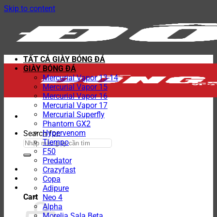
Skip to content
TẤT CẢ GIÀY BÓNG ĐÁ
GIÀY BÓNG ĐÁ
Mercurial Vapor 13-14
Mercurial Vapor 15
Mercurial Vapor 16
Mercurial Vapor 17
Mercurial Superfly
Phantom GX2
Hypervenom
Search for:
Tiempo
F50
Predator
Crazyfast
Copa
Adipure
Cart
Neo 4
Alpha
Morelia Sala Beta