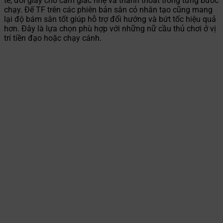
tế, đôi giày cho cảm giác nhẹ và thanh thoát trong từng bước
chạy. Đế TF trên các phiên bản sân cỏ nhân tạo cũng mang
lại độ bám sân tốt giúp hỗ trợ đổi hướng và bứt tốc hiệu quả
hơn. Đây là lựa chọn phù hợp với những nữ cầu thủ chơi ở vị
trí tiền đạo hoặc chạy cánh.