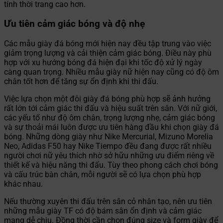
tính thời trang cao hơn.
Ưu tiên cảm giác bóng và độ nhẹ
Các mẫu giày đá bóng mới hiện nay đều tập trung vào việc
giảm trọng lượng và cải thiện cảm giác bóng. Điều này phù
hợp với xu hướng bóng đá hiện đại khi tốc độ xử lý ngày
càng quan trọng. Nhiều mẫu giày nữ hiện nay cũng có độ ôm
chân tốt hơn để tăng sự ổn định khi thi đấu.
Việc lựa chọn một đôi giày đá bóng phù hợp sẽ ảnh hưởng
rất lớn tới cảm giác thi đấu và hiệu suất trên sân. Với nữ giới,
các yếu tố như độ ôm chân, trọng lượng nhẹ, cảm giác bóng
và sự thoải mái luôn được ưu tiên hàng đầu khi chọn giày đá
bóng. Những dòng giày như Nike Mercurial, Mizuno Morelia
Neo, Adidas F50 hay Nike Tiempo đều đang được rất nhiều
người chơi nữ yêu thích nhờ sở hữu những ưu điểm riêng về
thiết kế và hiệu năng thi đấu. Tùy theo phong cách chơi bóng
và cấu trúc bàn chân, mỗi người sẽ có lựa chọn phù hợp
khác nhau.
Nếu thường xuyên thi đấu trên sân cỏ nhân tạo, nên ưu tiên
những mẫu giày TF có độ bám sân ổn định và cảm giác
mang dễ chịu. Đồng thời cần chọn đúng size và form giày để