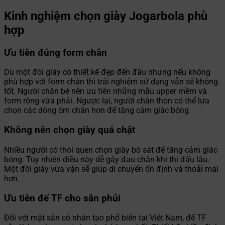
Kinh nghiệm chọn giày Jogarbola phù
hợp
Ưu tiên đúng form chân
Dù một đôi giày có thiết kế đẹp đến đâu nhưng nếu không
phù hợp với form chân thì trải nghiệm sử dụng vẫn sẽ không
tốt. Người chân bè nên ưu tiên những mẫu upper mềm và
form rộng vừa phải. Ngược lại, người chân thon có thể lựa
chọn các dòng ôm chân hơn để tăng cảm giác bóng.
Không nên chọn giày quá chật
Nhiều người có thói quen chọn giày bó sát để tăng cảm giác
bóng. Tuy nhiên điều này dễ gây đau chân khi thi đấu lâu.
Một đôi giày vừa vặn sẽ giúp di chuyển ổn định và thoải mái
hơn.
Ưu tiên đế TF cho sân phủi
Đối với mặt sân cỏ nhân tạo phổ biến tại Việt Nam, đế TF