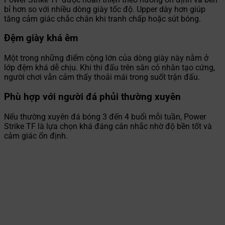
bỉ hơn so với nhiều dòng giày tốc độ. Upper dày hơn giúp
tăng cảm giác chắc chân khi tranh chấp hoặc sút bóng.
Đệm giày khá êm
Một trong những điểm cộng lớn của dòng giày này nằm ở
lớp đệm khá dễ chịu. Khi thi đấu trên sân cỏ nhân tạo cứng,
người chơi vẫn cảm thấy thoải mái trong suốt trận đấu.
Phù hợp với người đá phủi thường xuyên
Nếu thường xuyên đá bóng 3 đến 4 buổi mỗi tuần, Power
Strike TF là lựa chọn khá đáng cân nhắc nhờ độ bền tốt và
cảm giác ổn định.