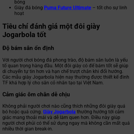
bóng
Giày đá bóng
Puma Future Ultimate
– tốt cho sự linh
hoạt
Tiêu chí đánh giá một đôi giày
Jogarbola tốt
Độ bám sân ổn định
Với người chơi bóng đá phong trào, độ bám sân luôn là yếu
tố quan trọng hàng đầu. Một đôi giày có đế bám tốt sẽ giúp
di chuyển tự tin hơn và hạn chế trượt chân khi đổi hướng.
Các mẫu giày Jogarbola hiện nay thường được thiết kế đinh
TF khá hợp lý cho sân cỏ nhân tạo tại Việt Nam.
Cảm giác ôm chân dễ chịu
Không phải người chơi nào cũng thích những đôi giày quá
bó hoặc quá cứng.
Giày Jogarbola
thường hướng tới cảm
giác mang thoải mái và dễ làm quen hơn. Điều này giúp
người chơi phủi có thể sử dụng ngay mà không cần mất quá
nhiều thời gian break-in.