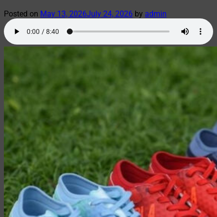
Posted on
May 13, 2026
July 24, 2026
by
admin