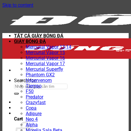
Skip to content
TẤT CẢ GIÀY BÓNG ĐÁ
GIÀY BÓNG ĐÁ
Mercurial Vapor 13-14
Mercurial Vapor 15
Mercurial Vapor 16
Mercurial Vapor 17
Mercurial Superfly
Phantom GX2
Hypervenom
Search for:
Tiempo
F50
Predator
Crazyfast
Copa
Adipure
Cart
Neo 4
Alpha
Morelia Sala Beta