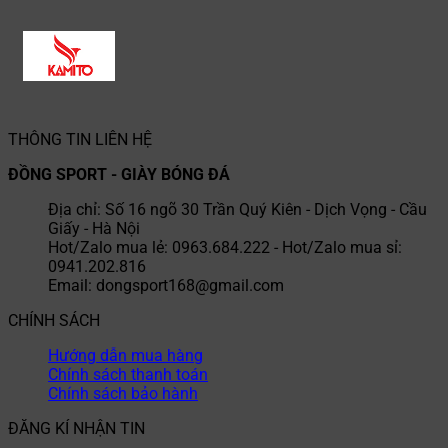
THÔNG TIN LIÊN HỆ
ĐỒNG SPORT - GIÀY BÓNG ĐÁ
Địa chỉ: Số 16 ngõ 30 Trần Quý Kiên - Dịch Vọng - Cầu
Giấy - Hà Nội
Hot/Zalo mua lẻ: 0963.684.222 - Hot/Zalo mua sỉ:
0941.202.816
Email: dongsport168@gmail.com
CHÍNH SÁCH
Hướng dẫn mua hàng
Chính sách thanh toán
Chính sách bảo hành
ĐĂNG KÍ NHẬN TIN