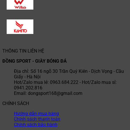
THÔNG TIN LIÊN HỆ
ĐỒNG SPORT - GIÀY BÓNG ĐÁ
Địa chỉ: Số 16 ngõ 30 Trần Quý Kiên - Dịch Vọng - Cầu
Giấy - Hà Nội
Hot/Zalo mua lẻ: 0963.684.222 - Hot/Zalo mua sỉ:
0941.202.816
Email: dongsport168@gmail.com
CHÍNH SÁCH
Hướng dẫn mua hàng
Chính sách thanh toán
Chính sách bảo hành