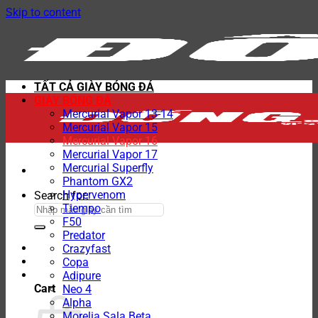
Skip to content
TẤT CẢ GIÀY BÓNG ĐÁ
GIÀY BÓNG ĐÁ
Mercurial Vapor 13-14
Mercurial Vapor 15
Mercurial Vapor 16
Mercurial Vapor 17
Mercurial Superfly
Phantom GX2
Hypervenom
Search for:
Tiempo
F50
Predator
Crazyfast
Copa
Adipure
Cart
Neo 4
Alpha
Morelia Sala Beta