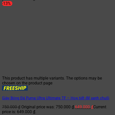
-13%
This product has multiple variants. The options may be
chosen on the product page
Giày Bóng Đá Puma Ultra Ultimate TF – Hoạ tiết đế xanh chuối
750.000
₫
Original price was: 750.000 ₫.
649.000
₫
Current
price is: 649.000 ₫.