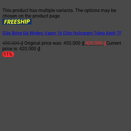
This product has multiple variants. The options may be
chosen on the product page
Giày Bóng Đá Winbro Vapor 16 Elite Hologram Trắng Xanh TF
450.000
₫
Original price was: 450.000 ₫.
420.000
₫
Current
price is: 420.000 ₫.
-11%