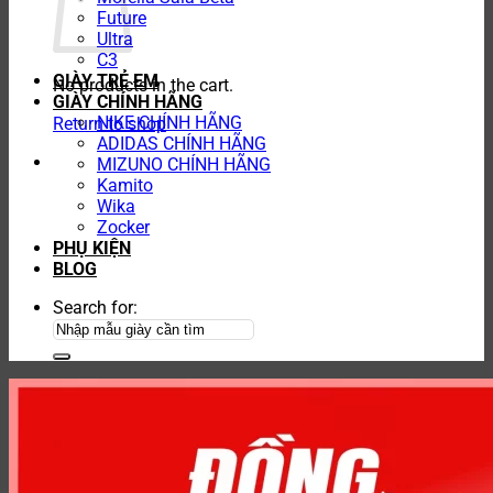
Future
Ultra
C3
GIÀY TRẺ EM
No products in the cart.
GIÀY CHÍNH HÃNG
NIKE CHÍNH HÃNG
Return to shop
ADIDAS CHÍNH HÃNG
MIZUNO CHÍNH HÃNG
Kamito
Wika
Zocker
PHỤ KIỆN
BLOG
Search for: