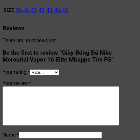
SIZE
39
,
40
,
41
,
42
,
43
,
44
,
45
Reviews
There are no reviews yet.
Be the first to review “Giày Bóng Đá Nike
Mercurial Vapor 16 Elite Mbappe Tím FG”
Your rating
*
Your review
*
Name
*