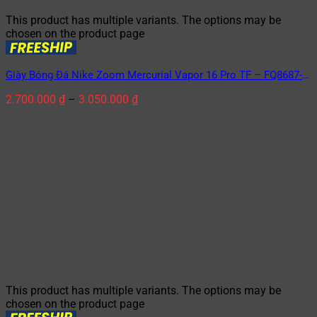
This product has multiple variants. The options may be
chosen on the product page
Giày Bóng Đá Nike Zoom Mercurial Vapor 16 Pro TF – FQ8687-
446 Racer Blue/White Xanh Dương/Trắng
2.700.000
₫
–
3.050.000
₫
This product has multiple variants. The options may be
chosen on the product page