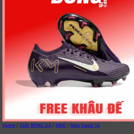
Home
/
GIÀY BÓNG ĐÁ
/
NIKE
/
Nike Vapor 16