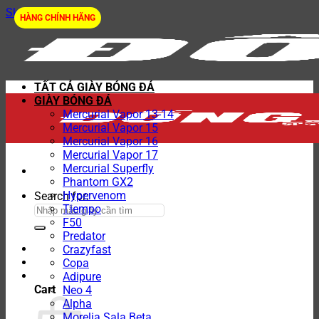
Skip to content
HÀNG CHÍNH HÃNG
TẤT CẢ GIÀY BÓNG ĐÁ
GIÀY BÓNG ĐÁ
Mercurial Vapor 13-14
Mercurial Vapor 15
Mercurial Vapor 16
Mercurial Vapor 17
Mercurial Superfly
Phantom GX2
Hypervenom
Search for:
Tiempo
F50
Predator
Crazyfast
Copa
Adipure
Cart
Neo 4
Alpha
Morelia Sala Beta