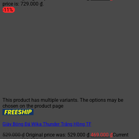
price is: 729.000 ₫.
-11%
This product has multiple variants. The options may be
chosen on the product page
Giày Bóng Đá Wika Thunder Trắng Hồng TF
529.000
₫
Original price was: 529.000 ₫.
469.000
₫
Current