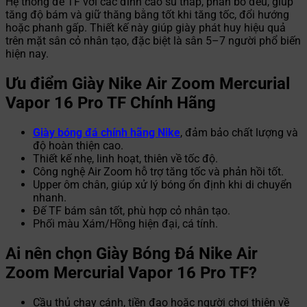
Hệ thống đế TF với các đinh cao su thấp, phân bố đều, giúp
tăng độ bám và giữ thăng bằng tốt khi tăng tốc, đổi hướng
hoặc phanh gấp. Thiết kế này giúp giày phát huy hiệu quả
trên mặt sân cỏ nhân tạo, đặc biệt là sân 5–7 người phổ biến
hiện nay.
Ưu điểm Giày Nike Air Zoom Mercurial
Vapor 16 Pro TF Chính Hãng
Giày bóng đá chính hãng Nike
, đảm bảo chất lượng và
độ hoàn thiện cao.
Thiết kế nhẹ, linh hoạt, thiên về tốc độ.
Công nghệ Air Zoom hỗ trợ tăng tốc và phản hồi tốt.
Upper ôm chân, giúp xử lý bóng ổn định khi di chuyển
nhanh.
Đế TF bám sân tốt, phù hợp cỏ nhân tạo.
Phối màu Xám/Hồng hiện đại, cá tính.
Ai nên chọn Giày Bóng Đá Nike Air
Zoom Mercurial Vapor 16 Pro TF?
Cầu thủ chạy cánh, tiền đạo hoặc người chơi thiên về