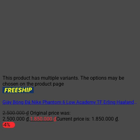
This product has multiple variants. The options may be
chosen on the product page
Giày Bóng Đá Nike Phantom 6 Low Academy TF Erling Haaland
– HQ2326-800 – Cam/Xanh
2.500.000
₫
Original price was:
2.500.000 ₫.
1.850.000
₫
Current price is: 1.850.000 ₫.
-4%