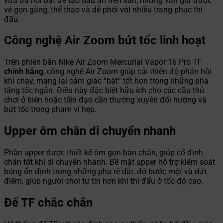
vừa đủ nổi bật để tạo dấu ấn trên sân, nhưng vẫn giữ được
vẻ gọn gàng, thể thao và dễ phối với nhiều trang phục thi
đấu.
Công nghệ Air Zoom bứt tốc linh hoạt
Trên phiên bản Nike Air Zoom Mercurial Vapor 16 Pro TF
chính hãng
, công nghệ Air Zoom giúp cải thiện độ phản hồi
khi chạy, mang lại cảm giác “bật” tốt hơn trong những pha
tăng tốc ngắn. Điều này đặc biệt hữu ích cho các cầu thủ
chơi ở biên hoặc tiền đạo cần thường xuyên đổi hướng và
bứt tốc trong phạm vi hẹp.
Upper ôm chân di chuyển nhanh
Phần upper được thiết kế ôm gọn bàn chân, giúp cố định
chân tốt khi di chuyển nhanh. Bề mặt upper hỗ trợ kiểm soát
bóng ổn định trong những pha rê dắt, đỡ bước một và dứt
điểm, giúp người chơi tự tin hơn khi thi đấu ở tốc độ cao.
Đế TF chắc chắn