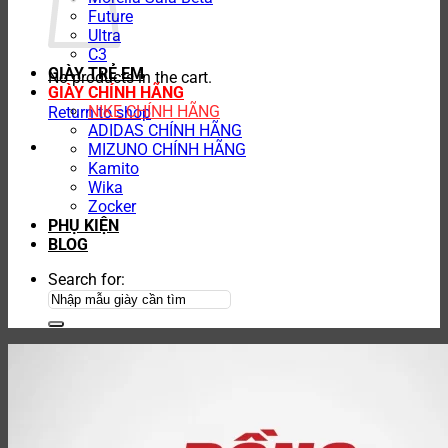
Future
Ultra
C3
GIÀY TRẺ EM
No products in the cart.
GIÀY CHÍNH HÃNG
NIKE CHÍNH HÃNG
Return to shop
ADIDAS CHÍNH HÃNG
MIZUNO CHÍNH HÃNG
Kamito
Wika
Zocker
PHỤ KIỆN
BLOG
Search for: