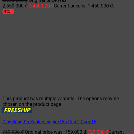
2.550.000
₫
Original price was:
2.550.000 ₫.
1.450.000
₫
Current price is: 1.450.000 ₫.
-4%
This product has multiple variants. The options may be
chosen on the product page
Giày Bóng Đá Zocker Inspire Pro Gen 2 Cam TF
759.000
₫
Original price was: 759.000 ₫.
729.000
₫
Current