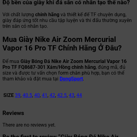
Độ bền của giày khi đá sân cỏ nhân tạo thế nào?
Với chất lượng
chính hãng
và thiết kế đế TF chuyên dụng,
giày đáp ứng tốt nhu cầu tập luyện và thi đấu thường xuyên
trên sân cỏ nhân tạo.
Mua Giày Nike Air Zoom Mercurial
Vapor 16 Pro TF Chính Hãng Ở Đâu?
Để mua
Giày Bóng Đá Nike Air Zoom Mercurial Vapor 16
Pro TF FQ8687-301 Xám/Hồng chính hãng
, đúng mã, đủ
size và được tư vấn chọn form chân phù hợp, bạn có thể
tham khảo và đặt mua tại
DongSport
.
SIZE
39
,
40.5
,
40
,
41
,
42
,
42.5
,
43
,
44
Reviews
There are no reviews yet.
Be the first to review “Giày Bóng Đá Nike Air