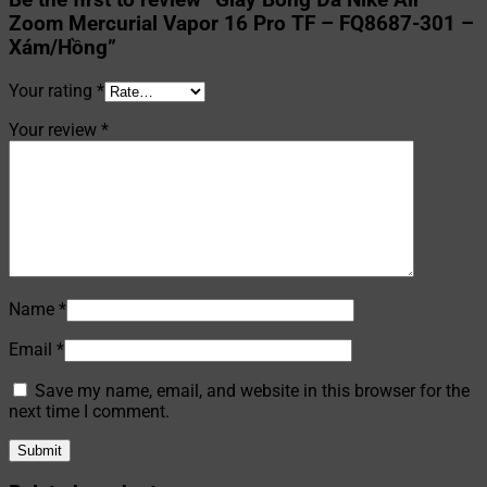
Zoom Mercurial Vapor 16 Pro TF – FQ8687-301 –
Xám/Hồng”
Your rating
*
Your review
*
Name
*
Email
*
Save my name, email, and website in this browser for the
next time I comment.