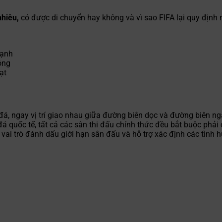
nhiêu,
có được di chuyển hay không và vì sao FIFA lại quy định 
mạnh
óng
ạt
á, ngay vị trí giao nhau giữa đường biên dọc và đường biên ng
đá quốc tế, tất cả các sân thi đấu chính thức đều bắt buộc phả
g vai trò đánh dấu giới hạn sân đấu và hỗ trợ xác định các tìn