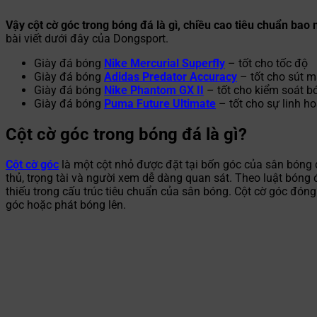
Vậy cột cờ góc trong bóng đá là gì, chiều cao tiêu chuẩn bao 
bài viết dưới đây của Dongsport.
Giày đá bóng
Nike Mercurial Superfly
– tốt cho tốc độ
Giày đá bóng
Adidas Predator Accuracy
– tốt cho sút 
Giày đá bóng
Nike Phantom GX II
– tốt cho kiểm soát b
Giày đá bóng
Puma Future Ultimate
– tốt cho sự linh ho
Cột cờ góc trong bóng đá là gì?
Cột cờ góc
là một cột nhỏ được đặt tại bốn góc của sân bóng đ
thủ, trọng tài và người xem dễ dàng quan sát. Theo luật bóng 
thiếu trong cấu trúc tiêu chuẩn của sân bóng. Cột cờ góc đón
góc hoặc phát bóng lên.