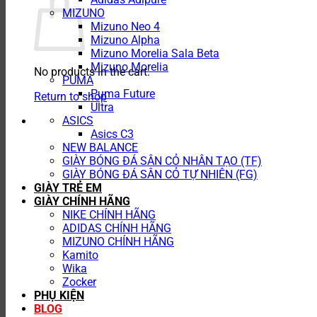
MIZUNO
Mizuno Neo 4
Mizuno Alpha
Mizuno Morelia Sala Beta
Mizuno Morelia
No products in the cart.
PUMA
Puma Future
Return to shop
Ultra
ASICS
Asics C3
NEW BALANCE
GIÀY BÓNG ĐÁ SÂN CỎ NHÂN TẠO (TF)
GIÀY BÓNG ĐÁ SÂN CỎ TỰ NHIÊN (FG)
GIÀY TRẺ EM
GIÀY CHÍNH HÃNG
NIKE CHÍNH HÃNG
ADIDAS CHÍNH HÃNG
MIZUNO CHÍNH HÃNG
Kamito
Wika
Zocker
PHỤ KIỆN
BLOG