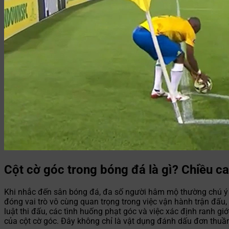
Cột cờ góc trong bóng đá là gì? Chiều ca
Khi nhắc đến sân bóng đá, đa số người hâm mộ thường chú ý đ
đóng vai trò vô cùng quan trọng trong việc vận hành trận đấu, đ
luật thi đấu, các tình huống phạt góc và việc xác định ranh gi
của cột cờ góc. Đây không chỉ là vật dụng đánh dấu đơn thuần 