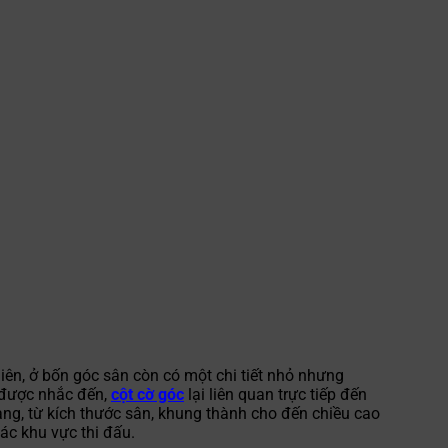
ên, ở bốn góc sân còn có một chi tiết nhỏ nhưng
i được nhắc đến,
cột cờ góc
lại liên quan trực tiếp đến
 ràng, từ kích thước sân, khung thành cho đến chiều cao
ác khu vực thi đấu.