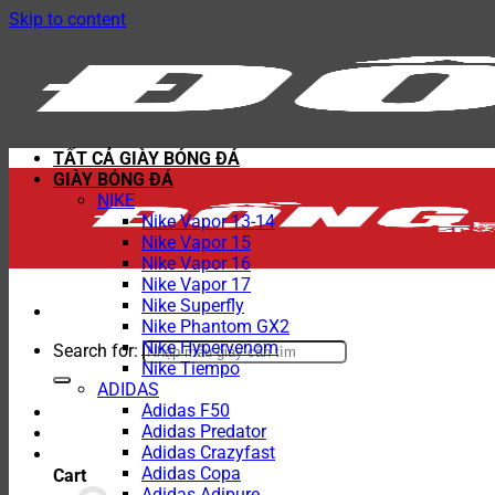
Skip to content
TẤT CẢ GIÀY BÓNG ĐÁ
GIÀY BÓNG ĐÁ
NIKE
Nike Vapor 13-14
Nike Vapor 15
Nike Vapor 16
Nike Vapor 17
Nike Superfly
Nike Phantom GX2
Nike Hypervenom
Search for:
Nike Tiempo
ADIDAS
Adidas F50
Adidas Predator
Adidas Crazyfast
Adidas Copa
Cart
Adidas Adipure