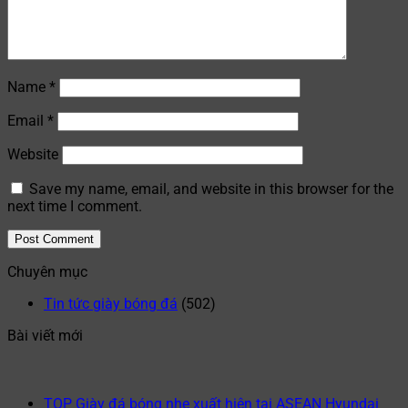
Name
*
Email
*
Website
Save my name, email, and website in this browser for the
next time I comment.
Chuyên mục
Tin tức giày bóng đá
(502)
Bài viết mới
TOP Giày đá bóng nhẹ xuất hiện tại ASEAN Hyundai