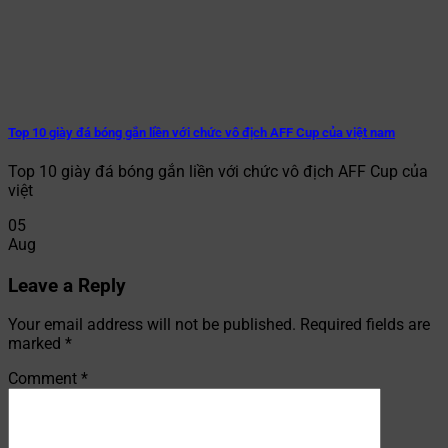
Top 10 giày đá bóng gắn liền với chức vô địch AFF Cup của việt nam
Top 10 giày đá bóng gắn liền với chức vô địch AFF Cup của
việt
05
Aug
Leave a Reply
Your email address will not be published.
Required fields are
marked
*
Comment
*