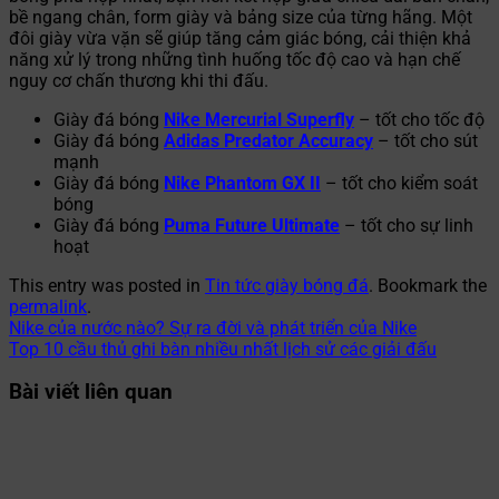
bề ngang chân, form giày và bảng size của từng hãng. Một
đôi giày vừa vặn sẽ giúp tăng cảm giác bóng, cải thiện khả
năng xử lý trong những tình huống tốc độ cao và hạn chế
nguy cơ chấn thương khi thi đấu.
Giày đá bóng
Nike Mercurial Superfly
– tốt cho tốc độ
Giày đá bóng
Adidas Predator Accuracy
– tốt cho sút
mạnh
Giày đá bóng
Nike Phantom GX II
– tốt cho kiểm soát
bóng
Giày đá bóng
Puma Future Ultimate
– tốt cho sự linh
hoạt
This entry was posted in
Tin tức giày bóng đá
. Bookmark the
permalink
.
Nike của nước nào? Sự ra đời và phát triển của Nike
Top 10 cầu thủ ghi bàn nhiều nhất lịch sử các giải đấu
Bài viết liên quan