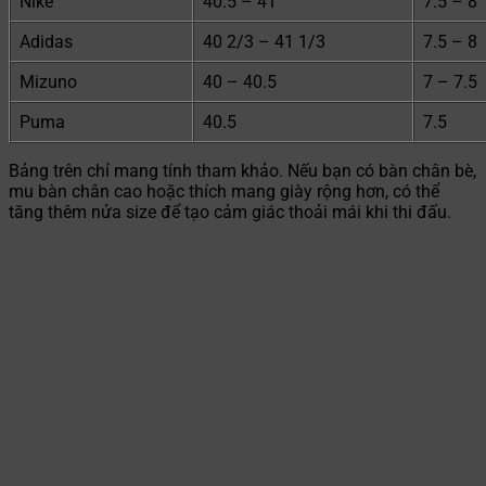
Nike
40.5 – 41
7.5 – 8
Adidas
40 2/3 – 41 1/3
7.5 – 8
Mizuno
40 – 40.5
7 – 7.5
Puma
40.5
7.5
Bảng trên chỉ mang tính tham khảo. Nếu bạn có bàn chân bè,
mu bàn chân cao hoặc thích mang giày rộng hơn, có thể
tăng thêm nửa size để tạo cảm giác thoải mái khi thi đấu.