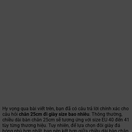
Hy vọng qua bài viết trên, bạn đã có câu trả lời chính xác cho
câu hỏi
chân 25cm đi giày size bao nhiêu
. Thông thường,
chiều dài bàn chân 25cm sẽ tương ứng với size EU 40 đến 41
tùy từng thương hiệu. Tuy nhiên, để lựa chọn đôi giày đá
bóng phù hợp nhất, bạn nên kết hợp giữa chiều dài bàn chân,