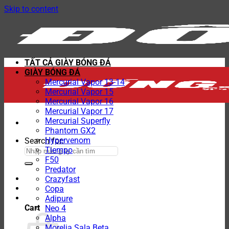
Skip to content
TẤT CẢ GIÀY BÓNG ĐÁ
GIÀY BÓNG ĐÁ
Mercurial Vapor 13-14
Mercurial Vapor 15
Mercurial Vapor 16
Mercurial Vapor 17
Mercurial Superfly
Phantom GX2
Hypervenom
Search for:
Tiempo
F50
Predator
Crazyfast
Copa
Adipure
Cart
Neo 4
Alpha
Morelia Sala Beta