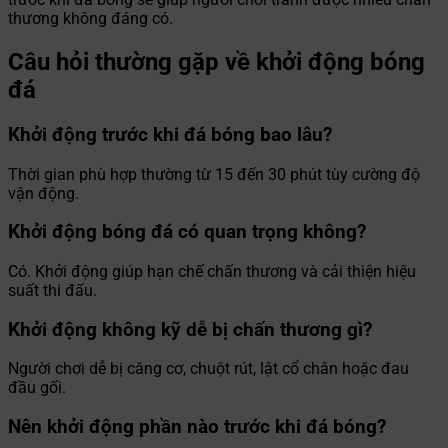
thương không đáng có.
Câu hỏi thường gặp về khởi động bóng
đá
Khởi động trước khi đá bóng bao lâu?
Thời gian phù hợp thường từ 15 đến 30 phút tùy cường độ
vận động.
Khởi động bóng đá có quan trọng không?
Có. Khởi động giúp hạn chế chấn thương và cải thiện hiệu
suất thi đấu.
Khởi động không kỹ dễ bị chấn thương gì?
Người chơi dễ bị căng cơ, chuột rút, lật cổ chân hoặc đau
đầu gối.
Nên khởi động phần nào trước khi đá bóng?