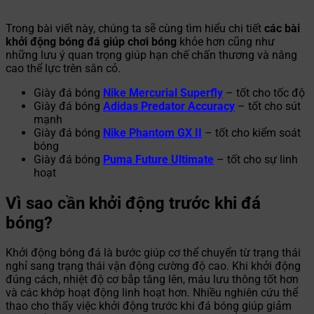
Trong bài viết này, chúng ta sẽ cùng tìm hiểu chi tiết
các bài
khởi động bóng đá giúp chơi bóng
khỏe hơn cũng như
những lưu ý quan trọng giúp hạn chế chấn thương và nâng
cao thể lực trên sân cỏ.
Giày đá bóng
Nike Mercurial Superfly
– tốt cho tốc độ
Giày đá bóng
Adidas Predator Accuracy
– tốt cho sút
mạnh
Giày đá bóng
Nike Phantom GX II
– tốt cho kiểm soát
bóng
Giày đá bóng
Puma Future Ultimate
– tốt cho sự linh
hoạt
Vì sao cần khởi động trước khi đá
bóng?
Khởi động bóng đá là bước giúp cơ thể chuyển từ trạng thái
nghỉ sang trạng thái vận động cường độ cao. Khi khởi động
đúng cách, nhiệt độ cơ bắp tăng lên, máu lưu thông tốt hơn
và các khớp hoạt động linh hoạt hơn. Nhiều nghiên cứu thể
thao cho thấy việc khởi động trước khi đá bóng giúp giảm