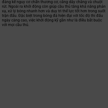
đáng kể nguy cơ chấn thương cơ, căng dây chằng và chuột
rút. Ngoài ra khởi động còn giúp cầu thủ tăng khả năng phản
xạ, xử lý bóng nhanh hơn và duy trì thể lực tốt hơn trong suốt
trận đấu. Đặc biệt trong bóng đá hiện đại với tốc độ thi đấu
ngày càng cao, việc khởi động kỹ gần như là điều bắt buộc
với mọi cầu thủ.