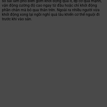
số sai lầm phổ biến gồm khởi động quá ít, ép cơ quá mạnh,
vận động cường độ cao ngay từ đầu hoặc chỉ khởi động
phần chân mà bỏ qua thân trên. Ngoài ra nhiều người vừa
khởi động xong lại ngồi nghỉ quá lâu khiến cơ thể nguội đi
trước khi vào sân.