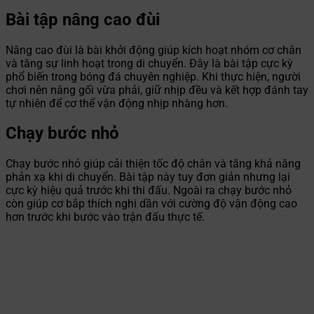
Bài tập nâng cao đùi
Nâng cao đùi là bài khởi động giúp kích hoạt nhóm cơ chân
và tăng sự linh hoạt trong di chuyển. Đây là bài tập cực kỳ
phổ biến trong bóng đá chuyên nghiệp. Khi thực hiện, người
chơi nên nâng gối vừa phải, giữ nhịp đều và kết hợp đánh tay
tự nhiên để cơ thể vận động nhịp nhàng hơn.
Chạy bước nhỏ
Chạy bước nhỏ giúp cải thiện tốc độ chân và tăng khả năng
phản xạ khi di chuyển. Bài tập này tuy đơn giản nhưng lại
cực kỳ hiệu quả trước khi thi đấu. Ngoài ra chạy bước nhỏ
còn giúp cơ bắp thích nghi dần với cường độ vận động cao
hơn trước khi bước vào trận đấu thực tế.