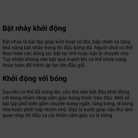
Bật nhảy khởi động
Bật nhảy là bài tập giúp kích hoạt cơ đùi, bắp chân và tăng
khả năng bật nhảy trong thi đấu bóng đá. Người chơi có thể
thực hiện các động tác bật tại chỗ hoặc bật di chuyển nhẹ.
Tuy nhiên không nên bật quá mạnh khi cơ thể chưa nóng
hoàn toàn để tránh áp lực lên đầu gối.
Khởi động với bóng
Sau khi cơ thể đã nóng lên, cầu thủ nên bắt đầu khởi động
với bóng nhằm tăng cảm giác bóng trước trận đấu. Một số
bài tập phổ biến gồm chuyền bóng ngắn, tâng bóng, rê bóng
nhẹ hoặc phối hợp nhóm nhỏ. Đây là bước giúp cầu thủ làm
quen nhịp thi đấu và cải thiện cảm giác xử lý bóng.