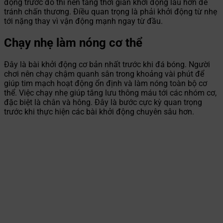
động trước đó thì nên tăng thời gian khởi động lâu hơn để
tránh chấn thương. Điều quan trọng là phải khởi động từ nhẹ
tới nặng thay vì vận động mạnh ngay từ đầu.
Chạy nhẹ làm nóng cơ thể
Đây là bài khởi động cơ bản nhất trước khi đá bóng. Người
chơi nên chạy chậm quanh sân trong khoảng vài phút để
giúp tim mạch hoạt động ổn định và làm nóng toàn bộ cơ
thể. Việc chạy nhẹ giúp tăng lưu thông máu tới các nhóm cơ,
đặc biệt là chân và hông. Đây là bước cực kỳ quan trọng
trước khi thực hiện các bài khởi động chuyên sâu hơn.