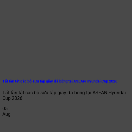
Tất tần tật các bộ sưu tập giày đá bóng tại ASEAN Hyundai Cup 2026
Tất tần tật các bộ sưu tập giày đá bóng tại ASEAN Hyundai
Cup 2026
05
Aug